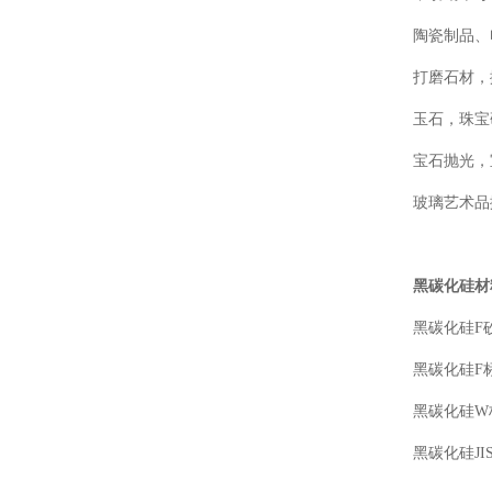
陶瓷制品、
打磨石材，
玉石，珠宝
宝石抛光，
玻璃艺术品
黑碳化硅材
黑碳化硅F砂：12#
黑碳化硅F标微粉（
黑碳化硅W标微
黑碳化硅JIS标微