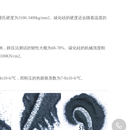
维氏硬度为3100-3400kg/mm2。碳化硅的硬度还会随着温度的
，静压法测试的韧性大概为68-78%。碳化硅的机械强度刚
0KN/cm2。
0-6/℃，而刚玉的热膨胀系数为7-8x10-6/℃。
1