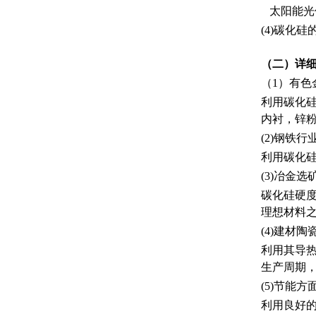
太阳能光
(4)碳化
（二）详
（1）有色
利用碳化
内衬，锌
(2)钢铁
利用碳化
(3)冶金
碳化硅硬
理想材料之
(4)建材
利用其导
生产周期
(5)节能方
利用良好的