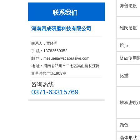
努普硬度
联系我们
维氏硬度
河南四成研磨科技有限公司
联系人：贾经理
熔点
手 机：13783669352
Max使用
邮 箱：
mesuejia@scabrasive.com
地 址：河南省郑州市二七区嵩山路长江路
亚星时代广场1903室
比重:
咨询热线
0371-63315769
堆积密度(L
颜色:
晶体形状: