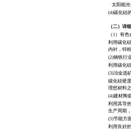
太阳能光
(4)碳化
（二）详
（1）有色
利用碳化
内衬，锌
(2)钢铁
利用碳化
(3)冶金
碳化硅硬
理想材料之
(4)建材
利用其导
生产周期
(5)节能方
利用良好的