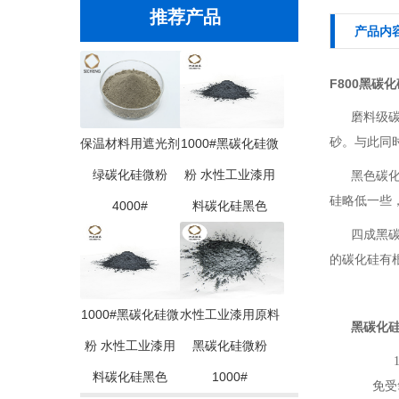
推荐产品
产品内
F800黑碳
磨料级
砂。与此同
保温材料用遮光剂
1000#黑碳化硅微
绿碳化硅微粉
粉 水性工业漆用
黑色碳
硅略低一些，
4000#
料碳化硅黑色
四成黑
的碳化硅有
1000#黑碳化硅微
水性工业漆用原料
黑碳化
粉 水性工业漆用
黑碳化硅微粉
1
料碳化硅黑色
1000#
免受