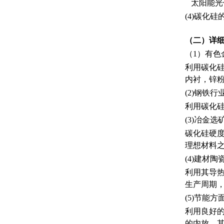
太阳能光
(4)碳化
（二）详
（1）有色
利用碳化
内衬，锌
(2)钢铁
利用碳化
(3)冶金
碳化硅硬
理想材料之
(4)建材
利用其导
生产周期
(5)节能方
利用良好的
的内放，其