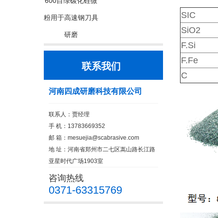
600目绿碳化硅微
SIC
粉用于高速钢刀具
SiO2
研磨
F.Si
F.Fe
联系我们
C
河南四成研磨科技有限公司
联系人：贾经理
手 机：13783669352
邮 箱：
mesuejia@scabrasive.com
地 址：河南省郑州市二七区嵩山路长江路
亚星时代广场1903室
咨询热线
0371-63315769