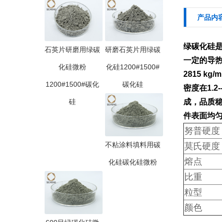
产品内
绿碳化硅
石英片研磨用绿碳
研磨石英片用绿碳
一定的导热
化硅微粉
化硅1200#1500#
2815 k
1200#1500#碳化
碳化硅
密度在1.2-
硅
成，品质
件表面均
努普硬度
不粘涂料填料用碳
莫氏硬度
熔点
化硅碳化硅微粉
比重
粒型
颜色