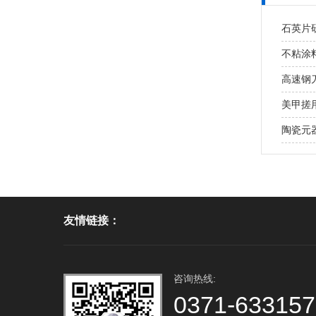
石英片研
不粘涂
高速钢
美甲搓用
陶瓷元
友情链接：
咨询热线:
0371-63315