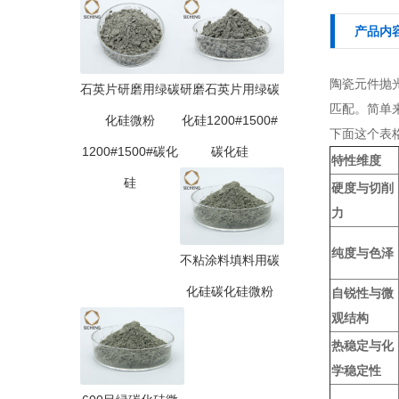
产品内
陶瓷元件抛
石英片研磨用绿碳
研磨石英片用绿碳
匹配。简单
化硅微粉
化硅1200#1500#
下面这个表
1200#1500#碳化
碳化硅
特性维度
硅
硬度与切削
力
纯度与色泽
不粘涂料填料用碳
化硅碳化硅微粉
自锐性与微
观结构
热稳定与化
学稳定性