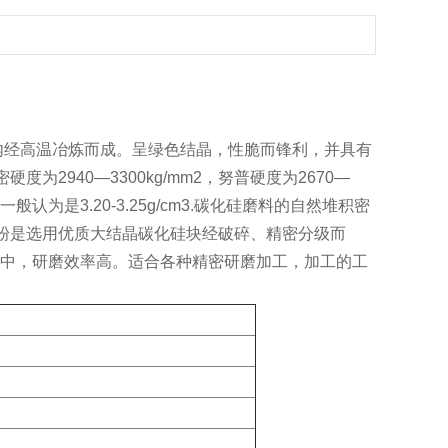
内经高温冶炼而成。呈绿色结晶，性脆而锋利，并具有
2940—3300kg/mm2，努普硬度为2670—
认为是3.20-3.25g/cm3.碳化硅磨料的自然堆积密
绿碳化硅微粉是选用优质大结晶碳化硅块经破碎、精密分级而
中，研磨效率高。适合各种精密研磨加工，加工的工