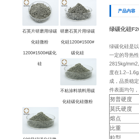
产品内容
绿碳化硅F20 F
石英片研磨用绿碳
研磨石英片用绿碳
化硅微粉
化硅1200#1500#
绿碳化硅是以
1200#1500#碳化
碳化硅
一定的导热性和
硅
2815kg/
度在1.2--
成，品质稳定
件表面均匀，
不粘涂料填料用碳
努普硬度
化硅碳化硅微粉
莫氏硬度
熔点
比重
粒型