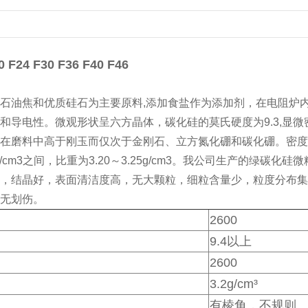
24 F30 F36 F40 F46
石油焦和优质硅石为主要原料,添加食盐作为添加剂，在电阻炉
导电性。微观形状呈六方晶体，碳化硅的莫氏硬度为9.3,显微密硬度为
mm2,在磨料中高于刚玉而仅次于金刚石、立方氮化硼和碳化硼。密度一般
1.6g/cm3之间，比重为3.20～3.25g/cm3。我公司生产的
，结晶好，表面清洁度高，无大颗粒，细粒含量少，粒度分布集
无划伤。
2600
9.4以上
2600
3.2g/cm³
有棱角，不规则