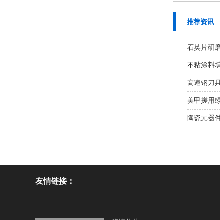
推荐资讯
石英片研磨
不粘涂料
高速钢刀具
美甲搓用绿碳
陶瓷元器件
友情链接：