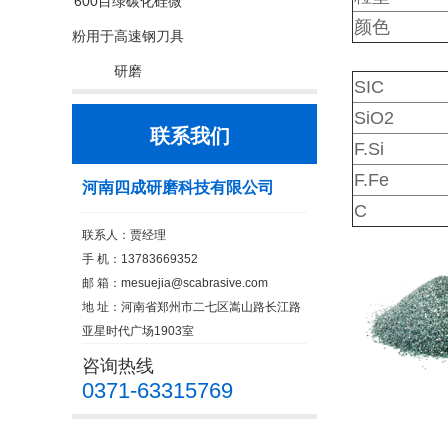
600目绿碳化硅微
颜色
粉用于高速钢刀具
研磨
SIC
SiO2
联系我们
F.Si
F.Fe
河南四成研磨科技有限公司
C
联系人：贾经理
手 机：13783669352
邮 箱：
mesuejia@scabrasive.com
地 址：河南省郑州市二七区嵩山路长江路
亚星时代广场1903室
咨询热线
0371-63315769