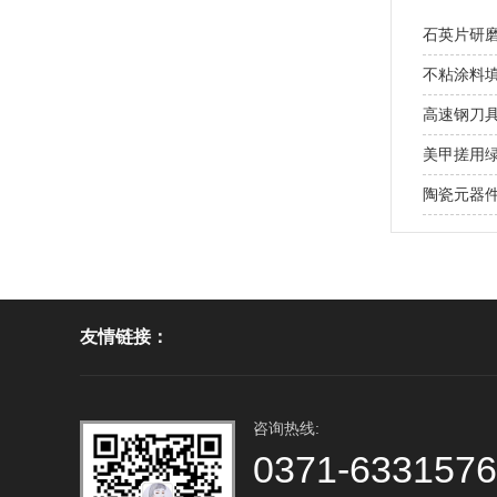
石英片研磨
不粘涂料
高速钢刀具
美甲搓用绿碳
陶瓷元器件
友情链接：
咨询热线:
0371-633157