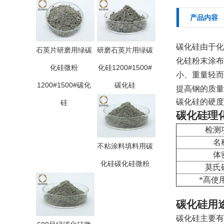
产品内容
碳化硅
由于化
石英片研磨用绿碳
研磨石英片用绿碳
化硅粉末涂布
化硅微粉
化硅1200#1500#
小、重量轻而
1200#1500#碳化
碳化硅
提高钢的质
碳化硅的硬度
硅
碳化硅理化指标：
检测
名
不粘涂料填料用碳
体
化硅碳化硅微粉
莫氏
*高使
碳化硅用途：Si
碳化硅主要有