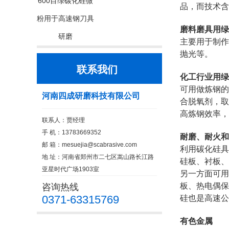
600目绿碳化硅微
品，而技术含
粉用于高速钢刀具
磨料磨具用绿
研磨
主要用于制作
抛光等。
联系我们
化工行业用绿
可用做炼钢的
河南四成研磨科技有限公司
合脱氧剂，取
高炼钢效率，
联系人：贾经理
手 机：13783669352
耐磨、耐火和
邮 箱：
mesuejia@scabrasive.com
利用碳化硅具
地 址：河南省郑州市二七区嵩山路长江路
硅板、衬板
亚星时代广场1903室
另一方面可用
板、热电偶保
咨询热线
0371-63315769
硅也是高速公
有色金属