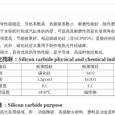
学性能稳定、导热系数高、热膨胀系数小、耐磨性能好，除作磨
于水轮机叶轮或汽缸体的内壁，可提高其耐磨性而延长使用寿命
强度高，节能效果好。低品级碳化硅（含SiC约85%）是极好
量。此外，碳化硅还大量用于制作电热元件硅碳棒。
很大，具有优良的导热性能，是半导体，高温时能抗氧化。
Silicon carbide physical and chemical indi
项目
检测指标
检测项目
称
碳化硅
SiO2
密
3.2g/cm3
Fe2O3
硬度
8.5
F.C
用温度
1850℃
磁性物
licon carbide purpose
四大应用领域，即： 功能陶瓷、高级耐火材料、磨料及冶金原