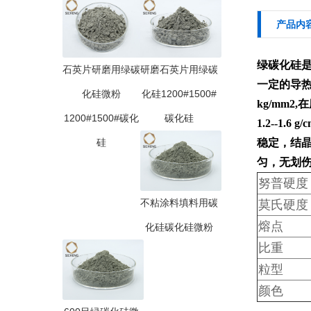
产品内
绿碳化硅
石英片研磨用绿碳
研磨石英片用绿碳
一定的导热性
化硅微粉
化硅1200#1500#
kg/mm
1200#1500#碳化
碳化硅
1.2--1.
硅
稳定，结
匀，无划
努普硬度
不粘涂料填料用碳
莫氏硬度
熔点
化硅碳化硅微粉
比重
粒型
颜色