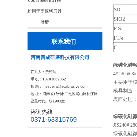
600目绿碳化硅微
SIC
粉用于高速钢刀具
SiO2
研磨
F.Si
F.Fe
联系我们
C
河南四成研磨科技有限公司
绿碳化硅
联系人：贾经理
4# 5# 6# 8#
手 机：13783669352
主要用于
邮 箱：
mesuejia@scabrasive.com
模具制造
地 址：河南省郑州市二七区嵩山路长江路
表面处理：
亚星时代广场1903室
咨询热线
绿碳化硅
0371-63315769
JIS240# 28
绿碳化硅