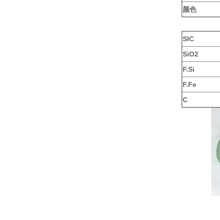
颜色
SIC
SiO2
F.Si
F.Fe
C