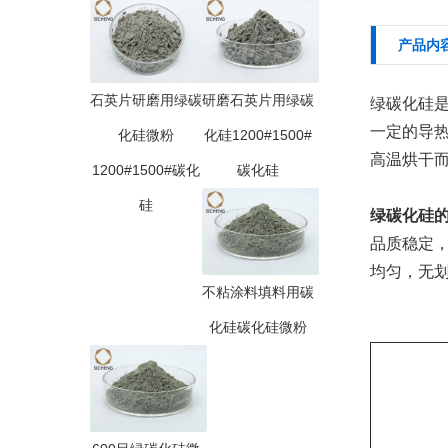
产品内
石英片研磨用绿碳
研磨石英片用绿碳
绿碳化硅
一定的导
化硅微粉
化硅1200#1500#
高温烘干
1200#1500#碳化
碳化硅
硅
绿碳化硅
品质稳定
均匀，无
不粘涂料填料用碳
化硅碳化硅微粉