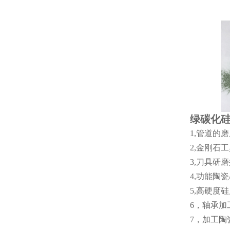
绿碳化
1,管道的
2,金刚石
3,刀具研
4,功能陶
5,高硬度
6，轴承加
7，加工陶