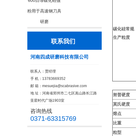
600目绿碳化硅微
粉用于高速钢刀具
研磨
碳化硅常规
生产粒度
联系我们
河南四成研磨科技有限公司
联系人：贾经理
手 机：13783669352
邮 箱：
mesuejia@scabrasive.com
地 址：河南省郑州市二七区嵩山路长江路
努普硬度
亚星时代广场1903室
莫氏硬度
咨询热线
熔点
0371-63315769
比重
粒型