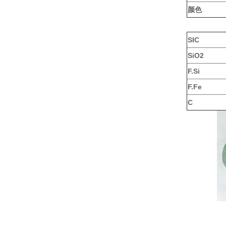
颜色
SIC
SiO2
F.Si
F.Fe
C