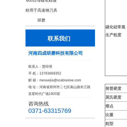
600目绿碳化硅微
粉用于高速钢刀具
研磨
碳化硅常规
生产粒度
联系我们
河南四成研磨科技有限公司
联系人：贾经理
手 机：13783669352
邮 箱：
mesuejia@scabrasive.com
地 址：河南省郑州市二七区嵩山路长江路
努普硬度
亚星时代广场1903室
莫氏硬度
咨询热线
熔点
0371-63315769
比重
粒型