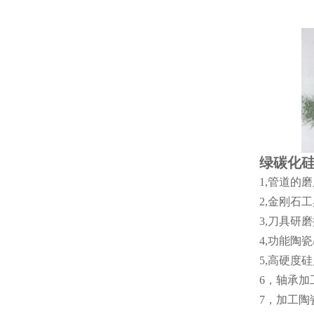
绿碳化
1,管道的
2,金刚石
3,刀具研
4,功能陶
5,高硬度
6，轴承加
7，加工陶