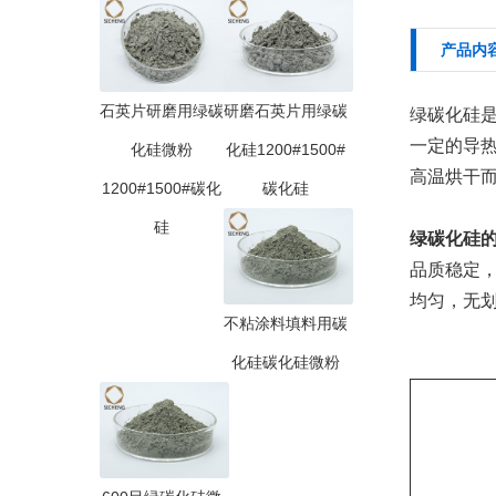
产品内
石英片研磨用绿碳
研磨石英片用绿碳
绿碳化硅
一定的导
化硅微粉
化硅1200#1500#
高温烘干
1200#1500#碳化
碳化硅
硅
绿碳化硅
品质稳定
均匀，无
不粘涂料填料用碳
化硅碳化硅微粉