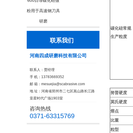
600目绿碳化硅微
粉用于高速钢刀具
研磨
碳化硅常规
生产粒度
联系我们
河南四成研磨科技有限公司
联系人：贾经理
手 机：13783669352
邮 箱：
mesuejia@scabrasive.com
地 址：河南省郑州市二七区嵩山路长江路
努普硬度
亚星时代广场1903室
莫氏硬度
咨询热线
熔点
0371-63315769
比重
粒型