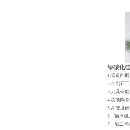
绿碳化
1,管道的
2,金刚石
3,刀具研
4,功能陶
5,高硬度
6，轴承加
7，加工陶