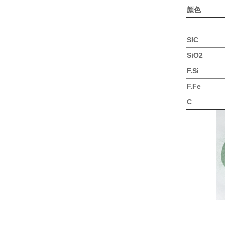
颜色
SIC
SiO2
F.Si
F.Fe
C