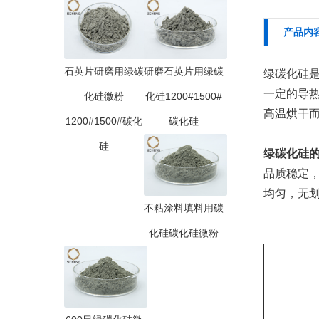
产品内
石英片研磨用绿碳
研磨石英片用绿碳
绿碳化硅
一定的导
化硅微粉
化硅1200#1500#
高温烘干
1200#1500#碳化
碳化硅
硅
绿碳化硅
品质稳定
均匀，无
不粘涂料填料用碳
化硅碳化硅微粉