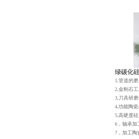
绿碳化
1,管道的
2,金刚石
3,刀具研
4,功能陶
5,高硬度
6，轴承加
7，加工陶