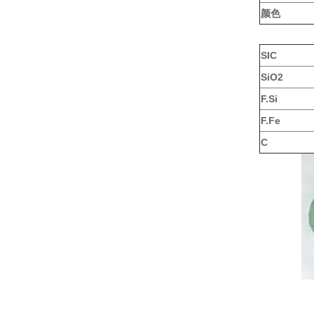
颜色
SIC
SiO2
F.Si
F.Fe
C