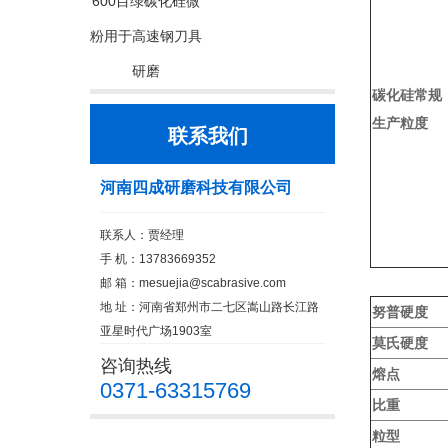
600目绿碳化硅微
粉用于高速钢刀具
研磨
碳化硅常规
生产粒度
联系我们
河南四成研磨科技有限公司
联系人：贾经理
手 机：13783669352
邮 箱：
mesuejia@scabrasive.com
地 址：河南省郑州市二七区嵩山路长江路
努普硬度
亚星时代广场1903室
莫氏硬度
咨询热线
熔点
0371-63315769
比重
粒型