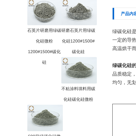
产品内
石英片研磨用绿碳
研磨石英片用绿碳
绿碳化硅
一定的导
化硅微粉
化硅1200#1500#
高温烘干
1200#1500#碳化
碳化硅
硅
绿碳化硅
品质稳定
均匀，无
不粘涂料填料用碳
化硅碳化硅微粉