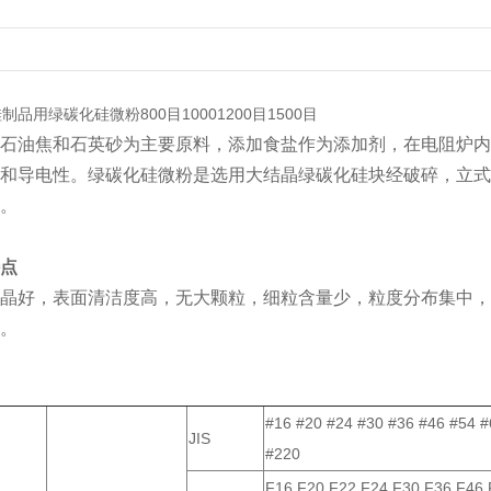
品用绿碳化硅微粉800目10001200目1500目
石油焦和石英砂为主要原料，添加食盐作为添加剂，在电阻炉内
和导电性。绿碳化硅微粉是选用大结晶绿碳化硅块经破碎，立式
。
点
晶好，表面清洁度高，无大颗粒，细粒含量少，粒度分布集中，
。
#16 #20 #24 #30 #36 #46 #54 
JIS
#220
F16 F20 F22 F24 F30 F36 F46 