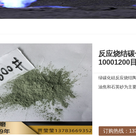
反应烧结碳
10001200
绿碳化硅反应烧结陶瓷
油焦和石英砂为主
订购热线：1378