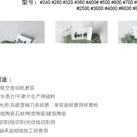
用途：
层/航空发动机磨层
具/水墨片/干磨片生产用辅料
抛光用 高硬度钢刀具研磨，单双面研磨用研磨粉
功能陶瓷石材/蜂窝陶瓷/建筑陶瓷
片切割/线切割/光伏线切割用
/轴承超精细加工研磨用