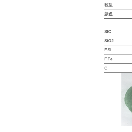
粒型
颜色
SIC
SiO2
F.Si
F.Fe
C