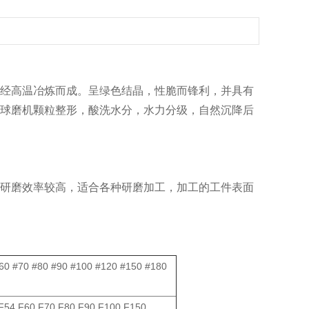
经高温冶炼而成。呈绿色结晶，性脆而锋利，并具有
球磨机颗粒整形，酸洗水分，水力分级，自然沉降后
研磨效率较高，适合各种研磨加工，加工的工件表面
#60 #70 #80 #90 #100 #120 #150 #180
F54 F60 F70 F80 F90 F100 F150