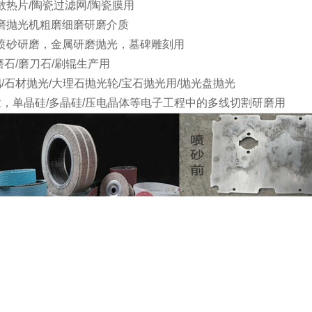
散热片/陶瓷过滤网/陶瓷膜用
磨抛光机粗磨细磨研磨介质
喷砂研磨，金属研磨抛光，墓碑雕刻用
磨石/磨刀石/刷辊生产用
璃/石材抛光/大理石抛光轮/宝石抛光用/抛光盘抛光
业，单晶硅/多晶硅/压电晶体等电子工程中的多线切割研磨用