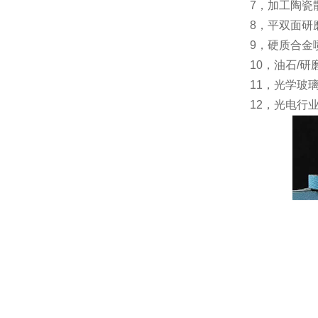
7，加工陶瓷
8，平双面研
9，硬质合金
10，油石/研
11，光学玻
12，光电行