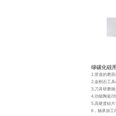
绿碳化硅
1,管道的磨
2,金刚石工
3,刀具研磨
4,功能陶瓷/
5,高硬度硅
6，轴承加工