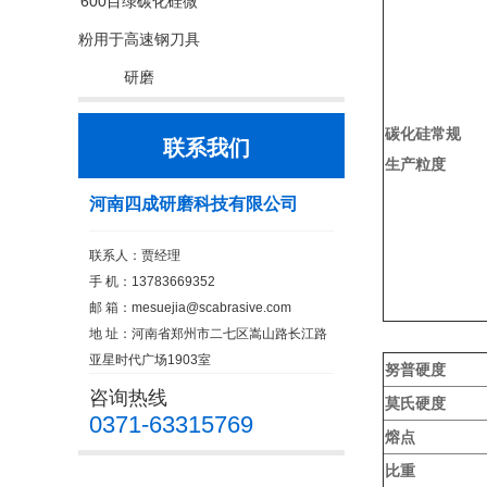
600目绿碳化硅微
粉用于高速钢刀具
研磨
碳化硅常规
联系我们
生产粒度
河南四成研磨科技有限公司
联系人：贾经理
手 机：13783669352
邮 箱：
mesuejia@scabrasive.com
地 址：河南省郑州市二七区嵩山路长江路
亚星时代广场1903室
努普硬度
咨询热线
莫氏硬度
0371-63315769
熔点
比重