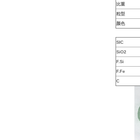
比重
粒型
颜色
SIC
SiO2
F.Si
F.Fe
C