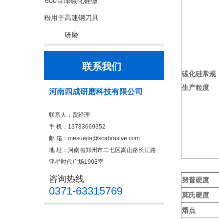
600目绿碳化硅微
粉用于高速钢刀具
研磨
联系我们
碳化硅常规
生产粒度
河南四成研磨科技有限公司
联系人：贾经理
手 机：13783669352
邮 箱：
mesuejia@scabrasive.com
地 址：河南省郑州市二七区嵩山路长江路
亚星时代广场1903室
咨询热线
努普硬度
0371-63315769
莫氏硬度
熔点