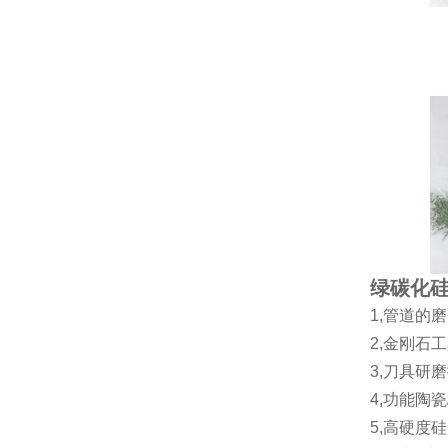
绿碳化
1,管道的
2,金刚石
3,刀具研
4,功能陶
5,高硬度