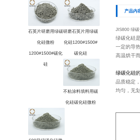
产品内
JIS800 
石英片研磨用绿碳
研磨石英片用绿碳
绿碳化硅
化硅微粉
化硅1200#1500#
一定的导
1200#1500#碳化
碳化硅
高温烘干
硅
绿碳化硅
品质稳定
均匀，无
不粘涂料填料用碳
化硅碳化硅微粉