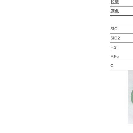
粒型
颜色
SIC
SiO2
F.Si
F.Fe
C