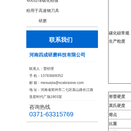
600目绿碳化硅微
粉用于高速钢刀具
研磨
碳化硅常规
联系我们
生产粒度
河南四成研磨科技有限公司
联系人：贾经理
手 机：13783669352
邮 箱：
mesuejia@scabrasive.com
地 址：河南省郑州市二七区嵩山路长江路
努普硬度
亚星时代广场1903室
莫氏硬度
咨询热线
0371-63315769
熔点
比重