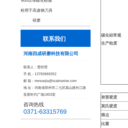
600目绿碳化硅微
粉用于高速钢刀具
研磨
碳化硅常规
联系我们
生产粒度
河南四成研磨科技有限公司
联系人：贾经理
手 机：13783669352
邮 箱：
mesuejia@scabrasive.com
地 址：河南省郑州市二七区嵩山路长江路
亚星时代广场1903室
努普硬度
咨询热线
莫氏硬度
0371-63315769
熔点
比重