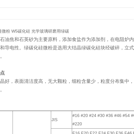
化硅微粉 W5碳化硅 光学玻璃研磨用绿碳
石油焦和石英砂为主要原料，添加食盐作为添加剂，在电阻炉内
和导电性。绿碳化硅微粉是选用大结晶绿碳化硅块经破碎，立式
。
点
晶好，表面清洁度高，无大颗粒，细粒含量少，粒度分布集中，
。
#16 #20 #24 #30 #36 #46 #54 
JIS
#220
F16 F20 F22 F24 F30 F36 F46 