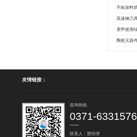
不粘涂料
高速钢刀具
美甲搓用绿碳
陶瓷元器件
友情链接：
咨询热线:
0371-633157
联系人：贾经理