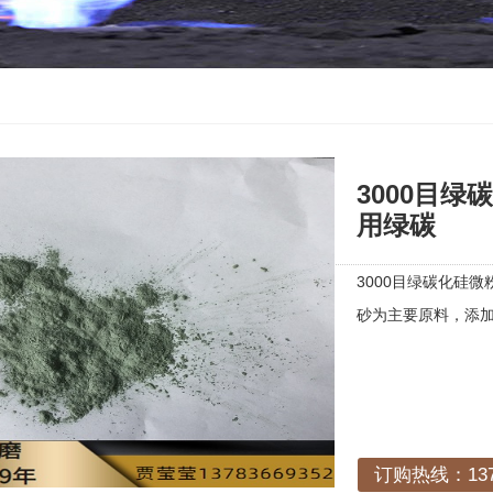
3000目绿
用绿碳
3000目绿碳化硅
砂为主要原料，添
订购热线：1378