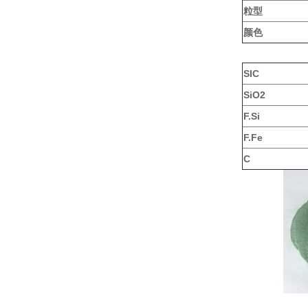
粒型
颜色
SIC
SiO2
F.Si
F.Fe
C