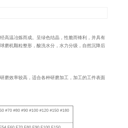
经高温冶炼而成。呈绿色结晶，性脆而锋利，并具有
球磨机颗粒整形，酸洗水分，水力分级，自然沉降后
研磨效率较高，适合各种研磨加工，加工的工件表面
#60 #70 #80 #90 #100 #120 #150 #180
F54 F60 F70 F80 F90 F100 F150