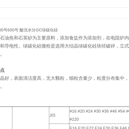
0号600号 酸洗水分GC绿碳化硅
石油焦和石英砂为主要原料，添加食盐作为添加剂，在电阻炉内
和导电性。绿碳化硅微粉是选用大结晶绿碳化硅块经破碎，立式
。
点
晶好，表面清洁度高，无大颗粒，细粒含量少，粒度分布集中，
。
#16 #20 #24 #30 #36 #46 #54 
JIS
#220
F16 F20 F22 F24 F30 F36 F46 