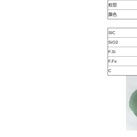
粒型
颜色
SIC
SiO2
F.Si
F.Fe
C