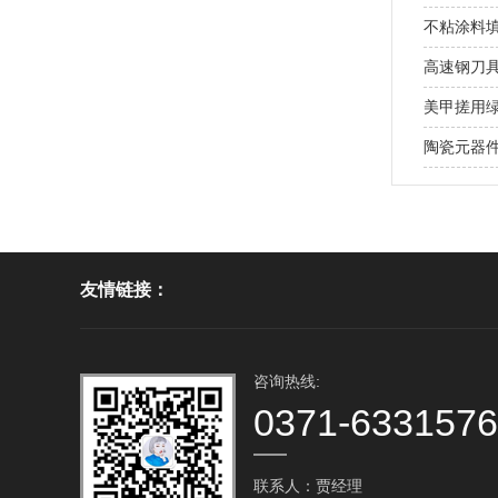
不粘涂料
高速钢刀具
美甲搓用绿碳
陶瓷元器件
友情链接：
咨询热线:
0371-633157
联系人：贾经理