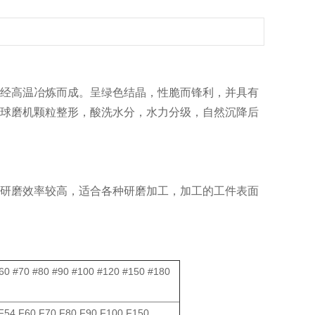
经高温冶炼而成。呈绿色结晶，性脆而锋利，并具有
球磨机颗粒整形，酸洗水分，水力分级，自然沉降后
研磨效率较高，适合各种研磨加工，加工的工件表面
#60 #70 #80 #90 #100 #120 #150 #180
F54 F60 F70 F80 F90 F100 F150