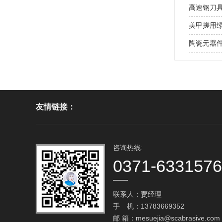
高速钢刀具
美甲搓用绿碳
陶瓷元器件
友情链接：
咨询热线:
0371-633157
联系人：贾经理
手 机：13783669352
邮 箱：
mesuejia@scabrasive.com