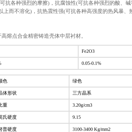
(可抗各种强烈的摩擦)，抗腐蚀性(可抗各种强烈的酸、碱
氏度以上而不溶化)，抗热震性强(可抗各种高强度的热风暴
高熔点合金精密铸造壳体中层衬材。
Fe2O3
%
0.05-0.1%
颜色
绿色
晶体形状
三方晶系
比重
3.20g/cm3
莫氏硬度
9.15
努普硬度
3100-3400 Kg/mm2