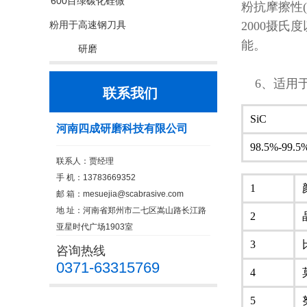
600目绿碳化硅微
粉抗摩擦性
粉用于高速钢刀具
2000摄
能。
研磨
6、适用于
联系我们
SiC
河南四成研磨科技有限公司
98.5%-99.5
联系人：贾经理
手 机：13783669352
1
邮 箱：
mesuejia@scabrasive.com
地 址：河南省郑州市二七区嵩山路长江路
2
亚星时代广场1903室
3
咨询热线
0371-63315769
4
5