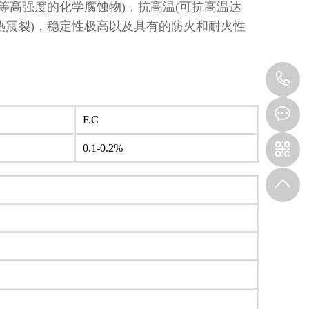
等高强度的化学腐蚀物)，抗高温(可抗高温达
、热震裂)，稳定性极高以及具有的防火和耐火性
1
F.C
0.1-0.2%