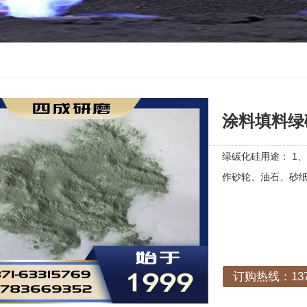
涂料填料绿碳
绿碳化硅用途： 1
作砂轮、油石、砂纸
订购热线：1378