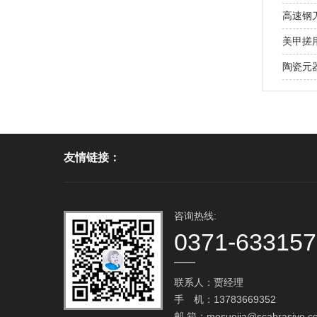
高速钢
美甲搓用
陶瓷元
友情链接：
咨询热线:
0371-63315
联系人：贾经理
手 机：13783669352
邮 箱：
mesuejia@scabrasive.c