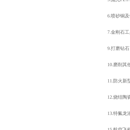
6.喷砂铜
7.金刚石
9.打磨钻
10.磨削
11.防火
12.烧结
13.特氟
15.航空