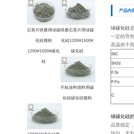
产品内
绿碳化硅
石英片研磨用绿碳
研磨石英片用绿碳
一定的导
化硅微粉
化硅1200#1500#
高温烘干
1200#1500#碳化
碳化硅
SIC
硅
SiO2
F.Si
F.Fe
不粘涂料填料用碳
C
化硅碳化硅微粉
绿碳化硅
品质稳定
均匀，无