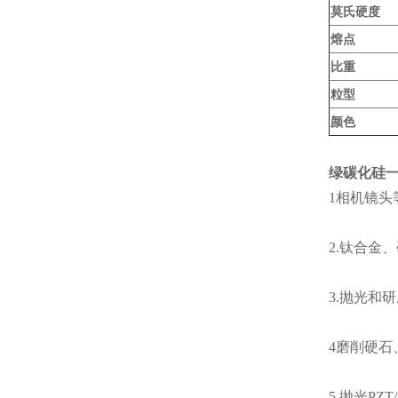
莫氏硬度
熔点
比重
粒型
颜色
绿碳化硅
1相机镜头
2.钛合金
3.抛光和
4磨削硬石
5.抛光PZ