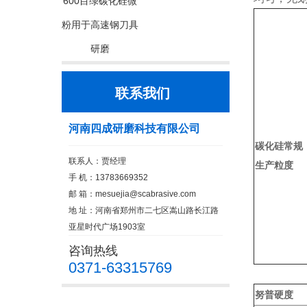
600目绿碳化硅微
粉用于高速钢刀具
研磨
联系我们
河南四成研磨科技有限公司
碳化硅常规
联系人：贾经理
生产粒度
手 机：13783669352
邮 箱：
mesuejia@scabrasive.com
地 址：河南省郑州市二七区嵩山路长江路
亚星时代广场1903室
咨询热线
0371-63315769
努普硬度