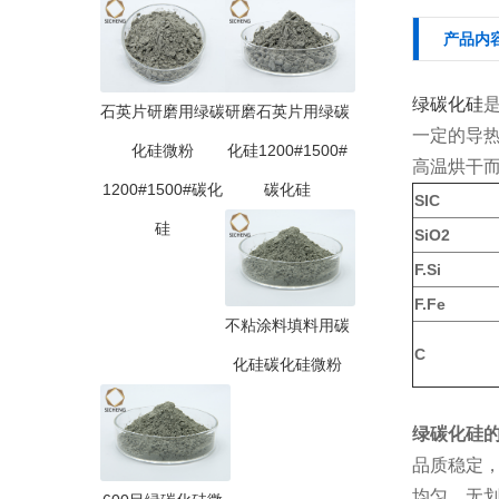
产品内
绿碳化硅
石英片研磨用绿碳
研磨石英片用绿碳
一定的导
化硅微粉
化硅1200#1500#
高温烘干
1200#1500#碳化
碳化硅
SIC
硅
SiO2
F.Si
F.Fe
不粘涂料填料用碳
C
化硅碳化硅微粉
绿碳化硅
品质稳定
均匀，无