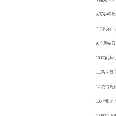
6.喷砂铜
7.金刚石
9.打磨钻
10.磨削
11.防火
12.烧结
13.特氟
15.航空