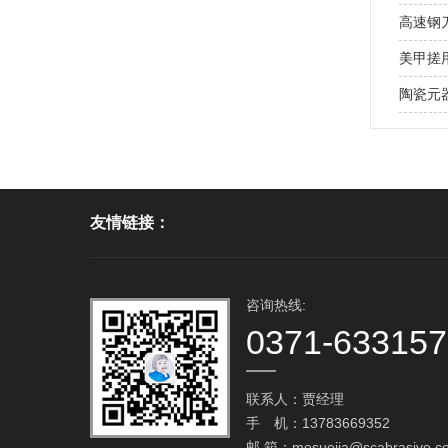
高速钢
美甲搓用
陶瓷元
友情链接：
咨询热线:
0371-63315
联系人：贾经理
手 机：13783669352
邮 箱：
mesuejia@scabrasive.c