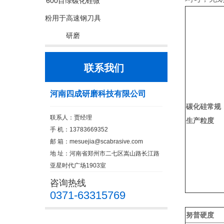
600目绿碳化硅微
粉用于高速钢刀具
研磨
联系我们
河南四成研磨科技有限公司
碳化硅常规
联系人：贾经理
生产粒度
手 机：13783669352
邮 箱：
mesuejia@scabrasive.com
地 址：河南省郑州市二七区嵩山路长江路
亚星时代广场1903室
咨询热线
0371-63315769
努普硬度