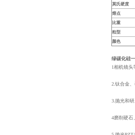
莫氏硬度
熔点
比重
粒型
颜色
绿碳化硅一
1相机镜头
2.钛合金
3.抛光和
4磨削硬石
5.抛光PZ