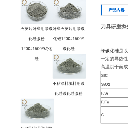
产品内容
刀具研磨抛光
石英片研磨用绿碳
研磨石英片用绿碳
化硅微粉
化硅1200#1500#
1200#1500#碳化
碳化硅
绿碳化硅
是以
硅
一定的导热性
高温烘干而成
SIC
不粘涂料填料用碳
SiO2
F.Si
化硅碳化硅微粉
F.Fe
C