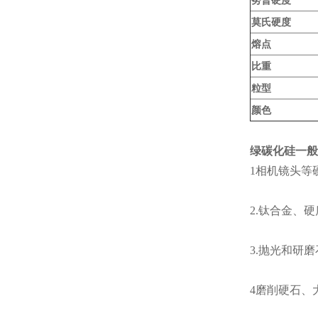
莫氏硬度
熔点
比重
粒型
颜色
绿碳化硅一般
1相机镜头等
2.钛合金、
3.抛光和研
4磨削硬石、