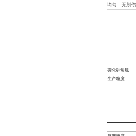
均匀，无划伤
碳化硅常规
生产粒度
努普硬度