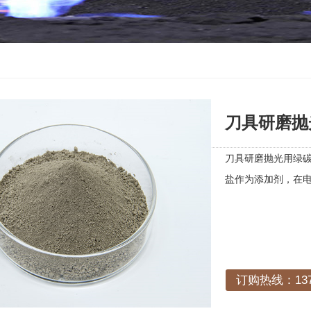
刀具研磨抛光
刀具研磨抛光用绿碳
盐作为添加剂，在
订购热线：1378