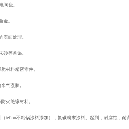
/压电陶瓷。
铜合金。
具的表面处理。
、朱砂等首饰。
他薄脆材料精密零件。
型纳米气凝胶。
瓷等防火绝缘材料。
涂料（teflon不粘锅涂料添加），氟碳粉末涂料。起到，耐腐蚀，