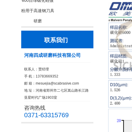
600目绿碳化硅微
粉用于高速钢刀具
研磨
联系我们
河南四成研磨科技有限公司
联系人：贾经理
手 机：13783669352
邮 箱：
mesuejia@scabrasive.com
地 址：河南省郑州市二七区嵩山路长江路
亚星时代广场1903室
咨询热线
0371-63315769