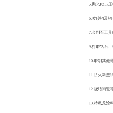
5.抛光PZT
6.喷砂铜及
7.金刚石工
9.打磨钻石
10.磨削其
11.防火新
12.烧结陶
13.特氟龙