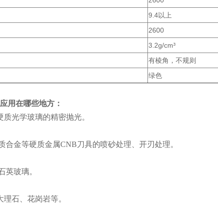
9.4以上
2600
3.2g/cm³
有棱角，不规则
绿色
应用在哪些地方：
硬质光学玻璃的精密抛光。
硬质合金等硬质金属CNB刀具的喷砂处理、开刃处理。
磨石英玻璃。
大理石、花岗岩等。