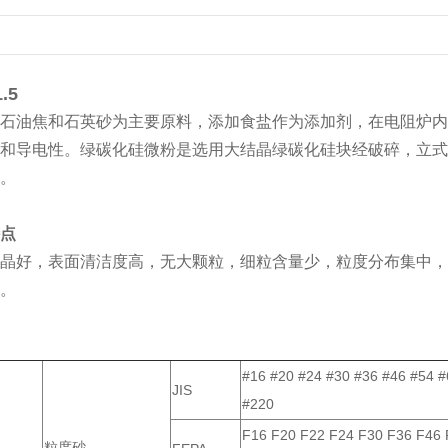
.5
石油焦和石英砂为主要原料，添加食盐作为添加剂，在电阻炉内
和导电性。绿碳化硅微粉是选用大结晶绿碳化硅块经破碎，立式
。
点
晶好，表面清洁度高，无大颗粒，细粒含量少，粒度分布集中，
。
#16 #20 #24 #30 #36 #46 #54 
JIS
#220
F16 F20 F22 F24 F30 F36 F46 
粒度砂