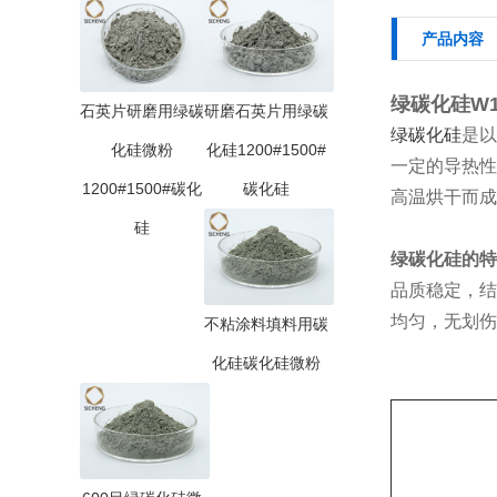
产品内容
绿碳化硅W1
石英片研磨用绿碳
研磨石英片用绿碳
绿碳化硅
是以
化硅微粉
化硅1200#1500#
一定的导热性
1200#1500#碳化
碳化硅
高温烘干而成
硅
绿碳化硅的
特
品质稳定，结
均匀，无划伤
不粘涂料填料用碳
化硅碳化硅微粉