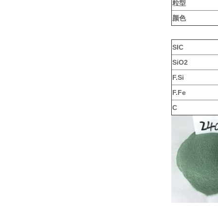
粒型
颜色
SIC
SiO2
F.Si
F.Fe
C