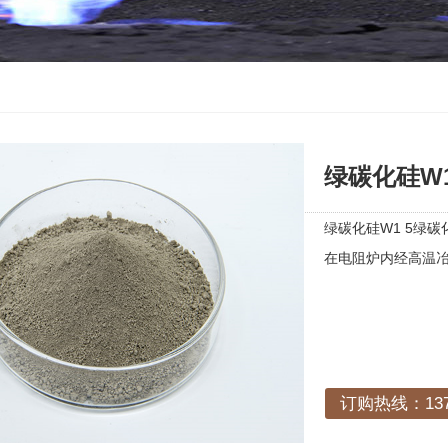
绿碳化硅W1
绿碳化硅W1 5绿
在电阻炉内经高温
订购热线：1378