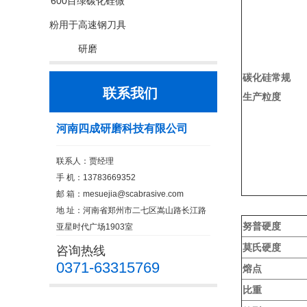
600目绿碳化硅微
粉用于高速钢刀具
研磨
碳化硅常规
联系我们
生产粒度
河南四成研磨科技有限公司
联系人：贾经理
手 机：13783669352
邮 箱：
mesuejia@scabrasive.com
地 址：河南省郑州市二七区嵩山路长江路
努普硬度
亚星时代广场1903室
莫氏硬度
咨询热线
0371-63315769
熔点
比重