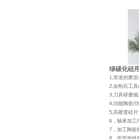
绿碳化硅
1,管道的磨
2,金刚石工
3,刀具研磨
4,功能陶瓷/
5,高硬度硅
6，轴承加工
7，加工陶瓷
8，平双面研