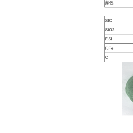
颜色
SIC
SiO2
F.Si
F.Fe
C