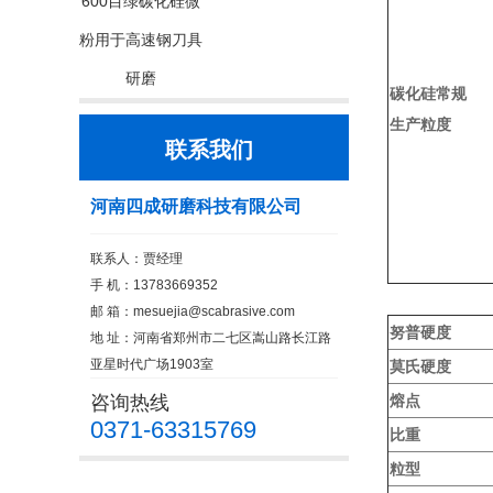
600目绿碳化硅微
粉用于高速钢刀具
研磨
碳化硅常规
生产粒度
联系我们
河南四成研磨科技有限公司
联系人：贾经理
手 机：13783669352
邮 箱：
mesuejia@scabrasive.com
努普硬度
地 址：河南省郑州市二七区嵩山路长江路
亚星时代广场1903室
莫氏硬度
咨询热线
熔点
0371-63315769
比重
粒型