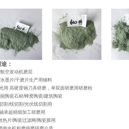
用途：
层/航空发动机磨层
具/水墨片/干磨片生产用辅料
抛光用 高硬度钢刀具研磨，单双面研磨用研磨粉
功能陶瓷石材/蜂窝陶瓷/建筑陶瓷
片切割/线切割/光伏线切割用
/轴承超精细加工研磨用
散热片/陶瓷过滤网/陶瓷膜用
磨抛光机粗磨细磨研磨介质