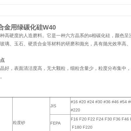
合金用绿碳化硅W40
种高硬度的人造磨料。它是一种六方晶系的α相碳化硅，颜色呈
玻璃、玉石、硬质合金等材料的研磨和抛光，具有抛光效率高、
点
晶好，表面清洁度高，无大颗粒，细粒含量少，粒度分布集中，
。
#16 #20 #24 #30 #36 #46 #54 
JIS
#220
F16 F20 F22 F24 F30 F36 F46 
粒度砂
FEPA
F180 F220