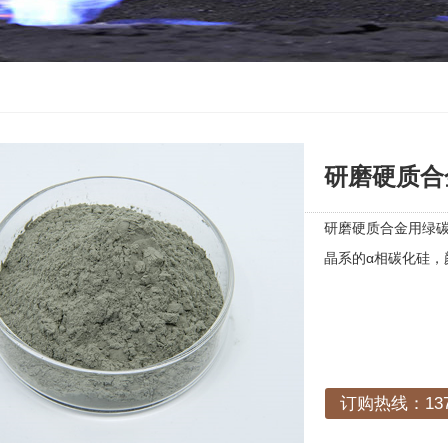
研磨硬质合
研磨硬质合金用绿碳
晶系的α相碳化硅，
订购热线：1378