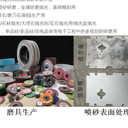
喷砂研磨，金属研磨抛光，墓碑雕刻用
磨石/磨刀石/刷辊生产用
璃/石材抛光/大理石抛光轮/宝石抛光用/抛光盘抛光
业，单晶硅/多晶硅/压电晶体等电子工程中的多线切割研磨用