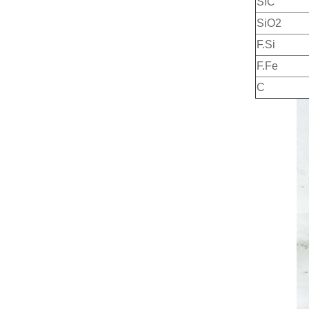
SIC
SiO2
F.Si
F.Fe
C