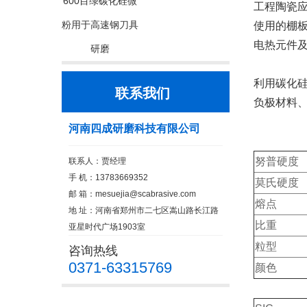
600目绿碳化硅微
工程陶瓷应
粉用于高速钢刀具
使用的棚
电热元件
研磨
利用碳化
联系我们
负极材料
河南四成研磨科技有限公司
努普硬度
联系人：贾经理
手 机：13783669352
莫氏硬度
邮 箱：
mesuejia@scabrasive.com
熔点
地 址：河南省郑州市二七区嵩山路长江路
比重
亚星时代广场1903室
粒型
咨询热线
0371-63315769
颜色