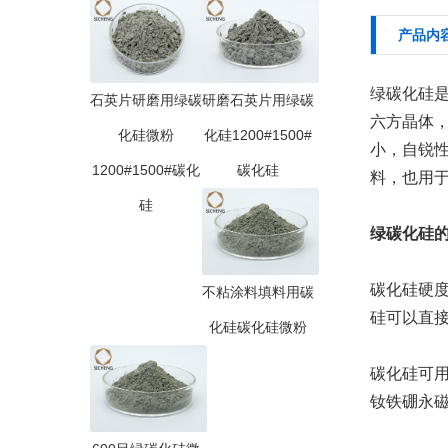
产品内
绿碳化硅
石英片研磨用绿碳
研磨石英片用绿碳
六方晶体，
化硅微粉
化硅1200#1500#
小，自锐
1200#1500#碳化
碳化硅
料，也用
硅
绿碳化硅
碳化硅硬
不粘涂料填料用碳
硅可以直
化硅碳化硅微粉
碳化硅可
钕铁硼永