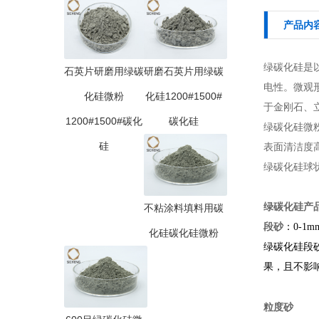
产品内
绿碳化硅是
石英片研磨用绿碳
研磨石英片用绿碳
电性。微观形
化硅微粉
化硅1200#1500#
于金刚石、立方
1200#1500#碳化
碳化硅
绿碳化硅微
硅
表面清洁度
绿碳化硅球
绿碳化硅产
不粘涂料填料用碳
段砂
：0-1mm
化硅碳化硅微粉
绿碳化硅段
果，且不影
粒度砂