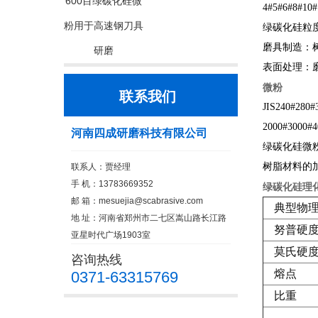
600目绿碳化硅微
4#5#6#8#10#
粉用于高速钢刀具
绿碳化硅粒
磨具制造：
研磨
表面处理：
微粉
联系我们
JIS240#280#
2000#3000#4
河南四成研磨科技有限公司
绿碳化硅微
树脂材料的
联系人：贾经理
手 机：13783669352
绿碳化硅理
邮 箱：
mesuejia@scabrasive.com
典型物
地 址：河南省郑州市二七区嵩山路长江路
努普硬
亚星时代广场1903室
莫氏硬
咨询热线
熔点
0371-63315769
比重