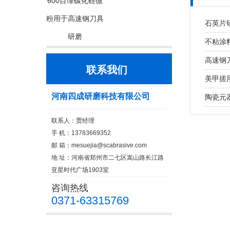
600目绿碳化硅微
粉用于高速钢刀具
石英片研
研磨
不粘涂
高速钢
联系我们
美甲搓用
河南四成研磨科技有限公司
陶瓷元
联系人：贾经理
手 机：13783669352
邮 箱：
mesuejia@scabrasive.com
地 址：河南省郑州市二七区嵩山路长江路
亚星时代广场1903室
咨询热线
0371-63315769