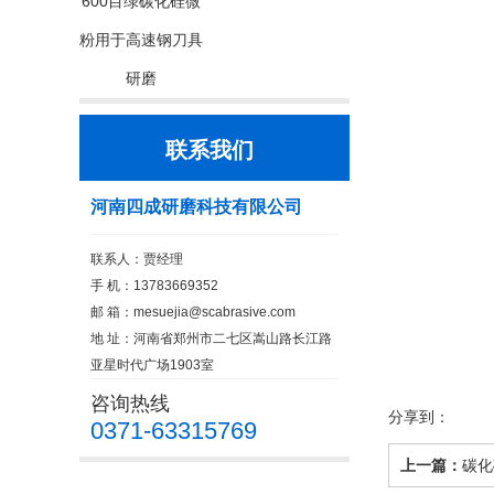
600目绿碳化硅微
粉用于高速钢刀具
研磨
联系我们
河南四成研磨科技有限公司
联系人：贾经理
手 机：13783669352
邮 箱：
mesuejia@scabrasive.com
地 址：河南省郑州市二七区嵩山路长江路
亚星时代广场1903室
咨询热线
分享到：
0371-63315769
上一篇：
碳化