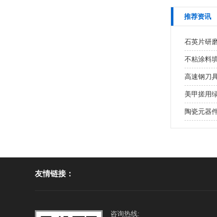
推荐资讯
石英片研磨
不粘涂料
高速钢刀具
美甲搓用绿碳
陶瓷元器件
友情链接：
咨询热线: