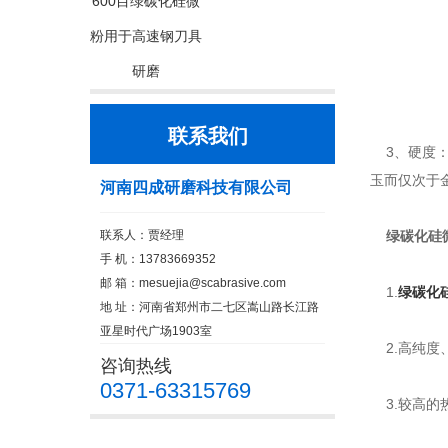
600目绿碳化硅微
粉用于高速钢刀具
研磨
联系我们
3、硬度：绿
玉而仅次于
河南四成研磨科技有限公司
联系人：贾经理
绿碳化硅
手 机：13783669352
邮 箱：
mesuejia@scabrasive.com
1.
绿碳化
地 址：河南省郑州市二七区嵩山路长江路
亚星时代广场1903室
2.高纯度
咨询热线
0371-63315769
3.较高的