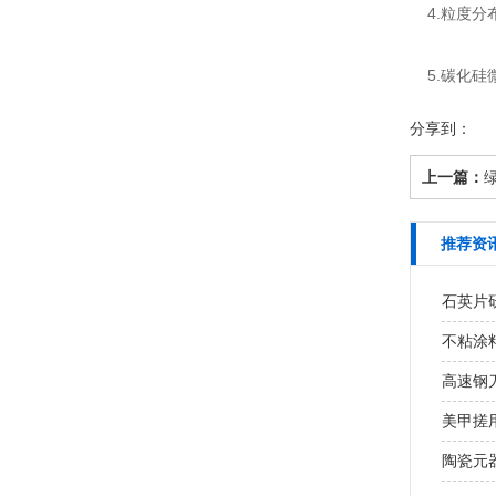
4.粒度分
5.碳化硅
分享到：
上一篇：
推荐资
石英片研
不粘涂
高速钢
美甲搓用
陶瓷元