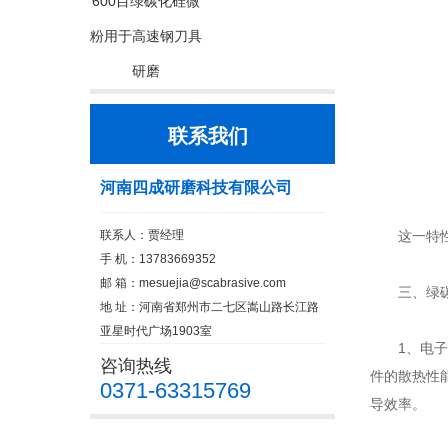
600目绿碳化硅微
粉用于高速钢刀具
研磨
联系我们
河南四成研磨科技有限公司
联系人：贾经理
这一特性
手 机：13783669352
邮 箱：
mesuejia@scabrasive.com
三、绿碳
地 址：河南省郑州市二七区嵩山路长江路
亚星时代广场1903室
1、电子器
咨询热线
件的散热性
0371-63315769
导效率。