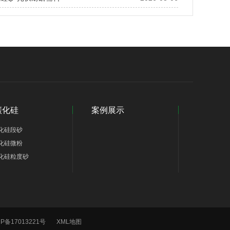
碳化硅
案例展示
化硅段砂
化硅微粉
化硅粒度砂
CP备17013221号
XML地图