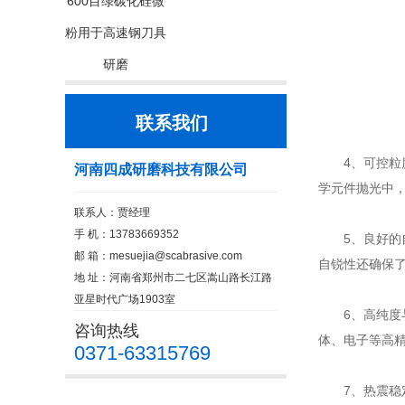
600目绿碳化硅微
粉用于高速钢刀具
研磨
联系我们
4、可控粒度
河南四成研磨科技有限公司
学元件抛光中
联系人：贾经理
手 机：13783669352
5、良好的自
邮 箱：
mesuejia@scabrasive.com
自锐性还确保
地 址：河南省郑州市二七区嵩山路长江路
亚星时代广场1903室
6、高纯度
咨询热线
体、电子等高
0371-63315769
7、热震稳定