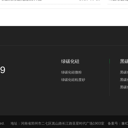
绿碳化硅
黑
69
绿碳化硅微粉
黑碳
绿碳化硅粒度砂
黑碳
黑碳
hts Reserved. 地址：河南省郑州市二七区嵩山路长江路亚星时代广场1903室 备案号：
豫I