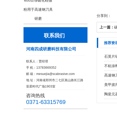
600目绿碳化硅微
粉用于高速钢刀具
分享到：
研磨
上一篇：
联系我们
推荐资
河南四成研磨科技有限公司
石英片研
联系人：贾经理
不粘涂
手 机：13783669352
邮 箱：
mesuejia@scabrasive.com
高速钢
地 址：河南省郑州市二七区嵩山路长江路
美甲搓用
亚星时代广场1903室
陶瓷元
咨询热线
0371-63315769