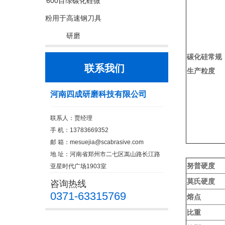
600目绿碳化硅微
粉用于高速钢刀具
研磨
碳化硅常规
联系我们
生产粒度
河南四成研磨科技有限公司
联系人：贾经理
手 机：13783669352
邮 箱：
mesuejia@scabrasive.com
地 址：河南省郑州市二七区嵩山路长江路
努普硬度
亚星时代广场1903室
莫氏硬度
咨询热线
0371-63315769
熔点
比重