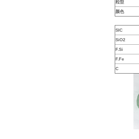
粒型
颜色
SIC
SiO2
F.Si
F.Fe
C