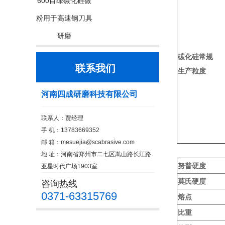
600目绿碳化硅微
粉用于高速钢刀具
研磨
碳化硅常规
联系我们
生产粒度
河南四成研磨科技有限公司
联系人：贾经理
手 机：13783669352
邮 箱：
mesuejia@scabrasive.com
地 址：河南省郑州市二七区嵩山路长江路
努普硬度
亚星时代广场1903室
莫氏硬度
咨询热线
0371-63315769
熔点
比重