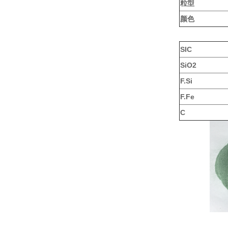
粒型
颜色
SIC
SiO2
F.Si
F.Fe
C