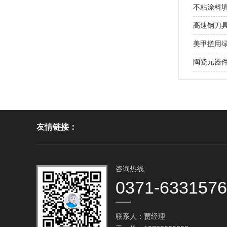
不粘涂料
高速钢刀具
美甲搓用绿碳
陶瓷元器件
友情链接：
咨询热线:
0371-633157
联系人：贾经理