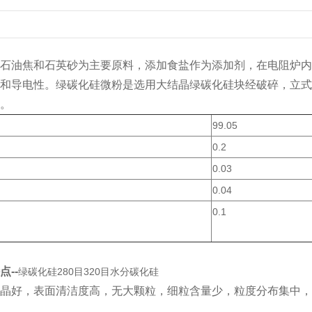
石油焦和石英砂为主要原料，添加食盐作为添加剂，在电阻炉内
和导电性。绿碳化硅微粉是选用大结晶绿碳化硅块经破碎，立式
。
99.05
0.2
0.03
0.04
0.1
点--
绿碳化硅280目320目水分碳化硅
晶好，表面清洁度高，无大颗粒，细粒含量少，粒度分布集中，
。