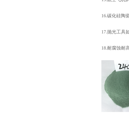
16.碳化硅陶
17.抛光工
18.耐腐蚀耐