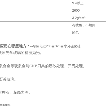
9.4以上
2600
3.2g/cm³
有棱角，不规则
绿色
应用在哪些地方：--
绿碳化硅280目320目水分碳化硅
硬质光学玻璃的精密抛光。
硬质合金等硬质金属CNB刀具的喷砂处理、开刃处理。
磨石英玻璃。
大理石、花岗岩等。
/压电陶瓷。