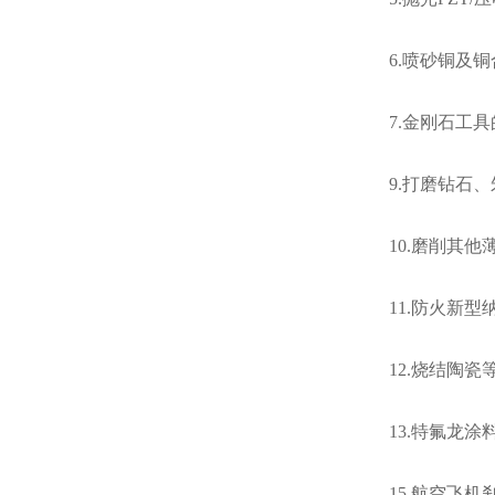
6.喷砂铜及
7.金刚石工
9.打磨钻石
10.磨削其
11.防火新
12.烧结陶
13.特氟龙
15.航空飞