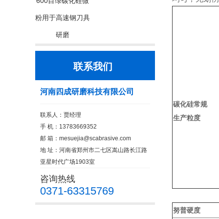
600目绿碳化硅微
粉用于高速钢刀具
研磨
联系我们
河南四成研磨科技有限公司
碳化硅常规
联系人：贾经理
生产粒度
手 机：13783669352
邮 箱：
mesuejia@scabrasive.com
地 址：河南省郑州市二七区嵩山路长江路
亚星时代广场1903室
咨询热线
0371-63315769
努普硬度