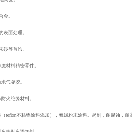
铜合金。
具的表面处理。
、朱砂等首饰。
他薄脆材料精密零件。
型纳米气凝胶。
瓷等防火绝缘材料。
涂料（teflon不粘锅涂料添加），氟碳粉末涂料。起到，耐腐蚀，
机刹车等刹车添加剂。