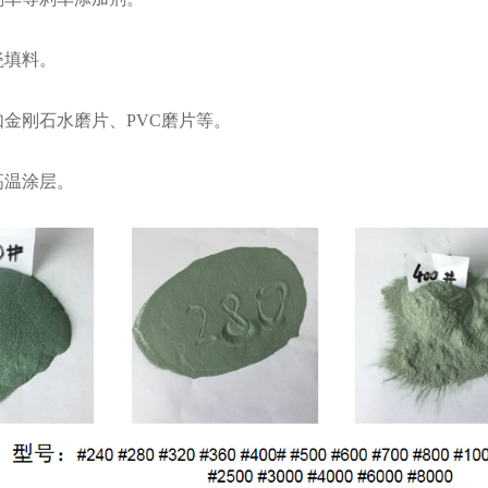
瓷填料。
具如金刚石水磨片、PVC磨片等。
高温涂层。