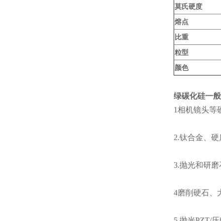
莫氏硬度
熔点
比重
粒型
颜色
绿碳化硅一般
1相机镜头等
2.钛合金、
3.抛光和研
4磨削硬石、
5.抛光PZT