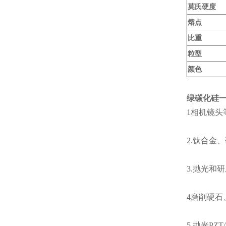
莫氏硬度
熔点
比重
粒型
颜色
绿碳化硅一
1相机镜头
2.钛合金
3.抛光和
4磨削硬石
5.抛光PZ