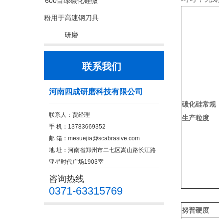
600目绿碳化硅微
粉用于高速钢刀具
研磨
联系我们
河南四成研磨科技有限公司
碳化硅常规
联系人：贾经理
生产粒度
手 机：13783669352
邮 箱：
mesuejia@scabrasive.com
地 址：河南省郑州市二七区嵩山路长江路
亚星时代广场1903室
咨询热线
0371-63315769
努普硬度