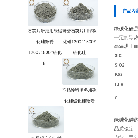
产品内
绿碳化硅
石英片研磨用绿碳
研磨石英片用绿碳
一定的导
化硅微粉
化硅1200#1500#
高温烘干
1200#1500#碳化
碳化硅
SIC
硅
SiO2
F.Si
F.Fe
不粘涂料填料用碳
C
化硅碳化硅微粉
绿碳化硅
品质稳定
均匀，无