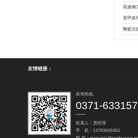
高速钢
美甲搓用
陶瓷元
友情链接：
咨询热线:
0371-63315
联系人：贾经理
手 机：13783669352
邮 箱：
mesuejia@scabrasive.c