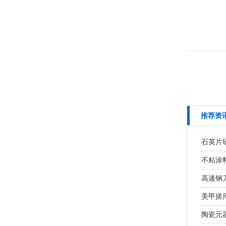
推荐资
石英片研
不粘涂
高速钢
美甲搓用
陶瓷元