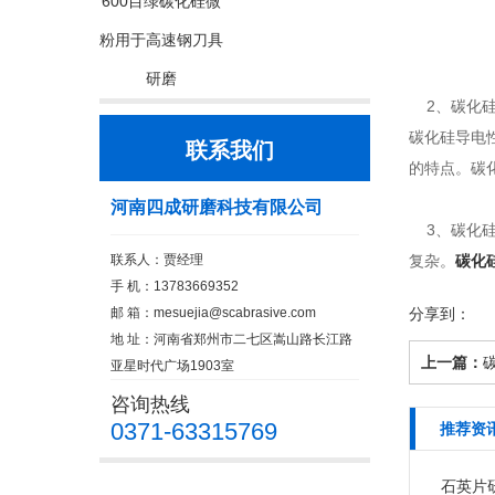
600目绿碳化硅微
粉用于高速钢刀具
研磨
2、碳化硅的
碳化硅导电
联系我们
的特点。碳
河南四成研磨科技有限公司
3、碳化硅
联系人：贾经理
复杂。
碳化
手 机：13783669352
邮 箱：
mesuejia@scabrasive.com
分享到：
地 址：河南省郑州市二七区嵩山路长江路
上一篇：
亚星时代广场1903室
咨询热线
0371-63315769
推荐资
石英片研