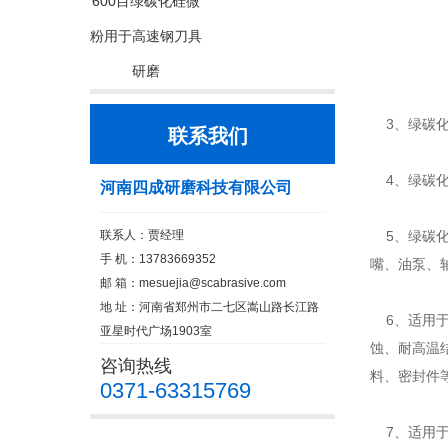
600目绿碳化硅微
粉用于高速钢刀具
研磨
3、绿碳化
联系我们
4、绿碳化
河南四成研磨科技有限公司
联系人：贾经理
5、绿碳化
手 机：13783669352
嘴、油泵、
邮 箱：
mesuejia@scabrasive.com
地 址：河南省郑州市二七区嵩山路长江路
6、适用于
亚星时代广场1903室
蚀、耐高温
咨询热线
料、密封件
0371-63315769
7、适用于