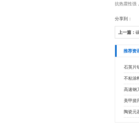
抗热震性强
分享到：
上一篇：
推荐资
石英片研
不粘涂
高速钢
美甲搓用
陶瓷元